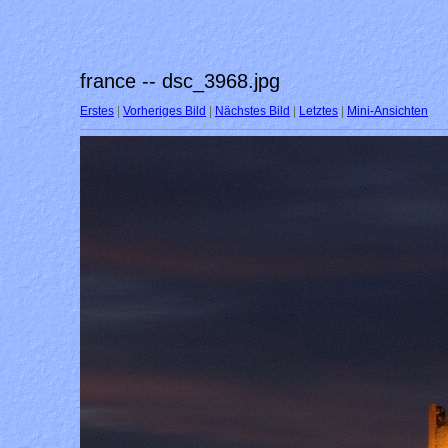
france -- dsc_3968.jpg
Erstes
|
Vorheriges Bild
|
Nächstes Bild
|
Letztes
|
Mini-Ansichten