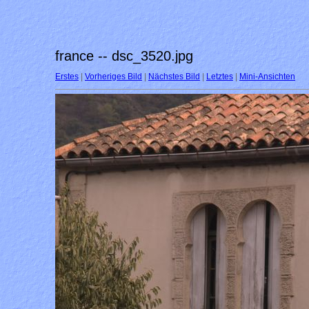
france -- dsc_3520.jpg
Erstes
|
Vorheriges Bild
|
Nächstes Bild
|
Letztes
|
Mini-Ansichten