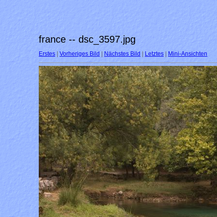
france -- dsc_3597.jpg
Erstes
|
Vorheriges Bild
|
Nächstes Bild
|
Letztes
|
Mini-Ansichten