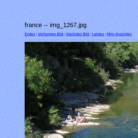
france -- img_1267.jpg
Erstes
|
Vorheriges Bild
|
Nächstes Bild
|
Letztes
|
Mini-Ansichten