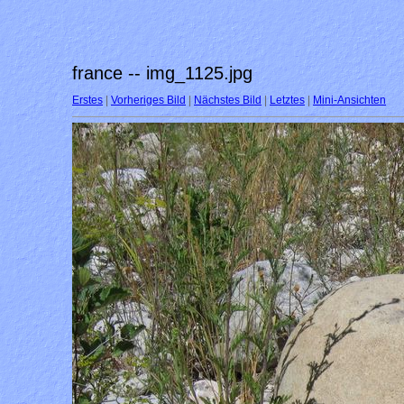
france -- img_1125.jpg
Erstes
|
Vorheriges Bild
|
Nächstes Bild
|
Letztes
|
Mini-Ansichten